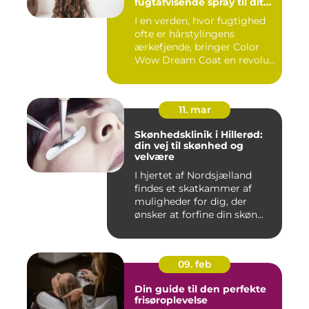
fugtafvisende spray til dit
hår
I en verden, hvor fugtighed
ofte er hårstylingens
ærkefjende, bringer Color
Wow Dream Coat en revolu...
11. mar
Skønhedsklinik i Hillerød:
din vej til skønhed og
velvære
I hjertet af Nordsjælland
findes et skatkammer af
muligheder for dig, der
ønsker at forfine din skøn...
09. feb
Din guide til den perfekte
frisøroplevelse