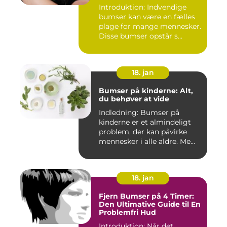
Introduktion: Indvendige
bumser kan være en fælles
plage for mange mennesker.
Disse bumser opstår s...
18. jan
Bumser på kinderne: Alt,
du behøver at vide
Indledning: Bumser på
kinderne er et almindeligt
problem, der kan påvirke
mennesker i alle aldre. Me...
18. jan
Fjern Bumser på 4 Timer:
Den Ultimative Guide til En
Problemfri Hud
Introduktion: Når det