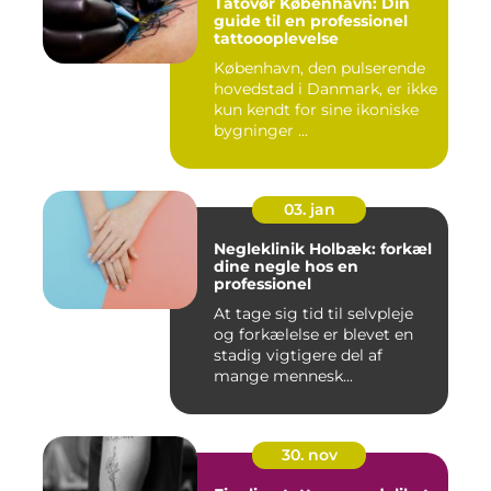
Tatovør København: Din
guide til en professionel
tattoooplevelse
København, den pulserende
hovedstad i Danmark, er ikke
kun kendt for sine ikoniske
bygninger ...
03. jan
Negleklinik Holbæk: forkæl
dine negle hos en
professionel
At tage sig tid til selvpleje
og forkælelse er blevet en
stadig vigtigere del af
mange mennesk...
30. nov