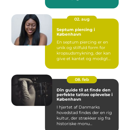
02. aug
Septum piercing i
København
En septum piercing er en
unik og stilfuld form for
kropsudsmykning, der kan
give et kantet og modigt...
08. feb
Din guide til at finde den
perfekte tattoo oplevelse i
København
I hjertet af Danmarks
hovedstad findes der en rig
kultur, der strækker sig fra
historiske monu...