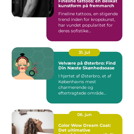
Fineline tattoos: en delikat
kunstform på fremmarch
Fineline tattoos, en stigende
trend inden for kropskunst,
har vundet popularitet for
deres sofistike...
31. jul
Velvære på Østerbro: Find
Din Næste Skønhedsoase
I hjertet af Østerbro, et af
Københavns mest
charmerende og
eftertragtede område...
06. jun
Color Wow Dream Coat:
Det ultimative