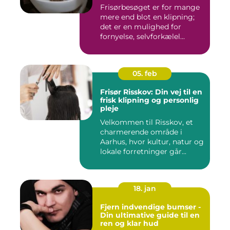
Frisørbesøget er for mange
mere end blot en klipning;
det er en mulighed for
fornyelse, selvforkælel...
05. feb
Frisør Risskov: Din vej til en
frisk klipning og personlig
pleje
Velkommen til Risskov, et
charmerende område i
Aarhus, hvor kultur, natur og
lokale forretninger går...
18. jan
Fjern indvendige bumser -
Din ultimative guide til en
ren og klar hud