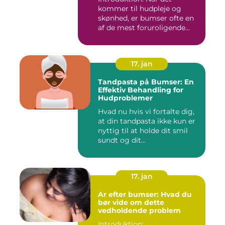
kommer til hudpleje og
skønhed, er bumser ofte en
af de mest foruroligende
og...
17. jan
Tandpasta på Bumser: En
Effektiv Behandling for
Hudproblemer
Hvad nu hvis vi fortalte dig,
at din tandpasta ikke kun er
nyttig til at holde dit smil
sundt og dit...
17. jan
Ar efter bumser: Hvad du
bør vide om dette
vedholdende problem
Introduktion: ...