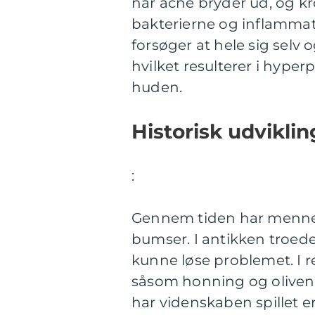
når acne bryder ud, og 
bakterierne og inflammat
forsøger at hele sig selv 
hvilket resulterer i hype
huden.
Historisk udviklin
:
Gennem tiden har mennesk
bumser. I antikken troed
kunne løse problemet. I 
såsom honning og olivenoli
har videnskaben spillet en