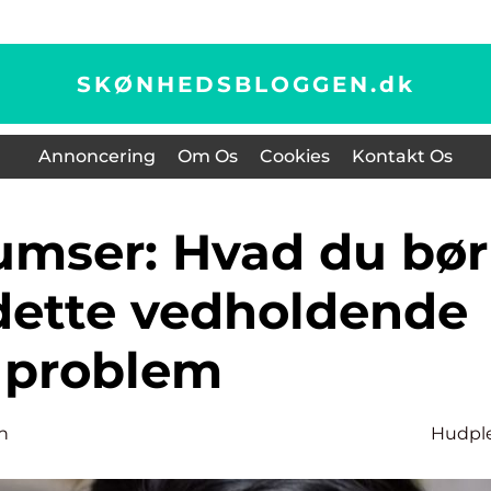
SKØNHEDSBLOGGEN.
dk
Annoncering
Om Os
Cookies
Kontakt Os
dette vedholdende
problem
n
Hudpl