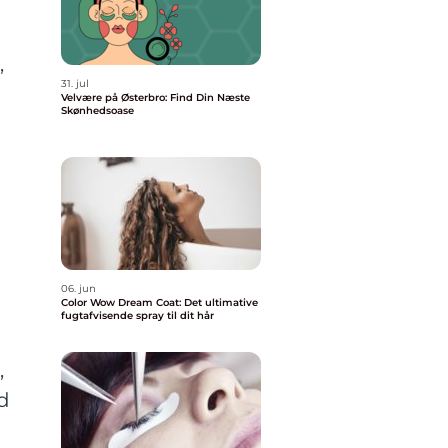
n
,
31. jul
Velvære på Østerbro: Find Din Næste
Skønhedsoase
06. jun
Color Wow Dream Coat: Det ultimative
fugtafvisende spray til dit hår
,
id