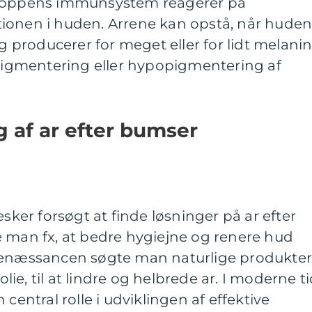
kroppens immunsystem reagerer på
ionen i huden. Arrene kan opstå, når hude
og producerer for meget eller for lidt melanin
rpigmentering eller hypopigmentering af
g af ar efter bumser
er forsøgt at finde løsninger på ar efter
e man fx, at bedre hygiejne og renere hud
renæssancen søgte man naturlige produkter
e, til at lindre og helbrede ar. I moderne t
 central rolle i udviklingen af effektive