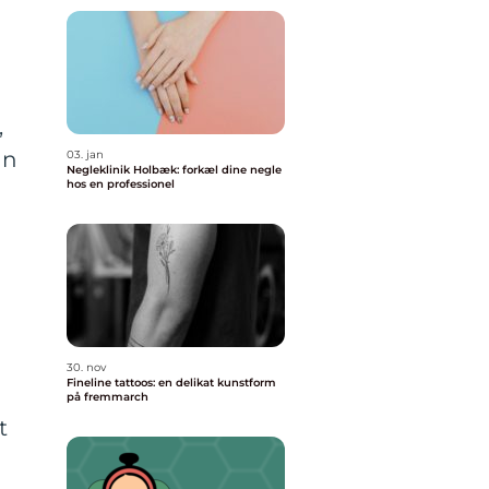
,
an
03. jan
Negleklinik Holbæk: forkæl dine negle
hos en professionel
30. nov
Fineline tattoos: en delikat kunstform
på fremmarch
t