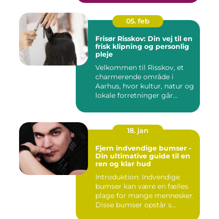
05. feb
Frisør Risskov: Din vej til en
frisk klipning og personlig
pleje
Velkommen til Risskov, et
charmerende område i
Aarhus, hvor kultur, natur og
lokale forretninger går...
18. jan
Fjern indvendige bumser -
Din ultimative guide til en
ren og klar hud
Introduktion: Indvendige
bumser kan være en fælles
plage for mange mennesker.
Disse bumser opstår s...