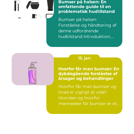
Bumser på halsen: En
omfattende guide til en
problematisk hudtilstand
Bumser på halsen:
Forståelse og håndtering af
denne udfordrende
hudtilstand Introduktion:
Bumser er...
15. jan
Hvorfor får man bumser: En
dybdegående forståelse af
årsager og behandlinger
Hvorfor får man bumser og
hvad er vigtigt at vide?
Hvordan og hvorfor
mennesker får bumser er et
sp...