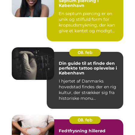
Septum piercing i
København
En septum piercing er en
unik og stilfuld form for
kropsudsmykning, der kan
give et kantet og modigt...
08. feb
Din guide til at finde den
perfekte tattoo oplevelse i
København
I hjertet af Danmarks
hovedstad findes der en rig
kultur, der strækker sig fra
historiske monu...
08. feb
Fedtfrysning hillerød