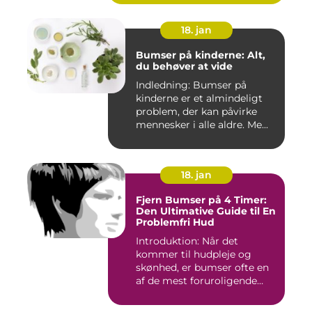
18. jan
Bumser på kinderne: Alt,
du behøver at vide
Indledning: Bumser på
kinderne er et almindeligt
problem, der kan påvirke
mennesker i alle aldre. Me...
18. jan
Fjern Bumser på 4 Timer:
Den Ultimative Guide til En
Problemfri Hud
Introduktion: Når det
kommer til hudpleje og
skønhed, er bumser ofte en
af de mest foruroligende
og...