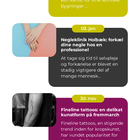
kun kendt for sine ikoniske
bygninger ...
03. jan
Negleklinik Holbæk: forkæl
dine negle hos en
professionel
At tage sig tid til selvpleje
og forkælelse er blevet en
stadig vigtigere del af
mange mennesk...
30. nov
Fineline tattoos: en delikat
kunstform på fremmarch
Fineline tattoos, en stigende
trend inden for kropskunst,
har vundet popularitet for