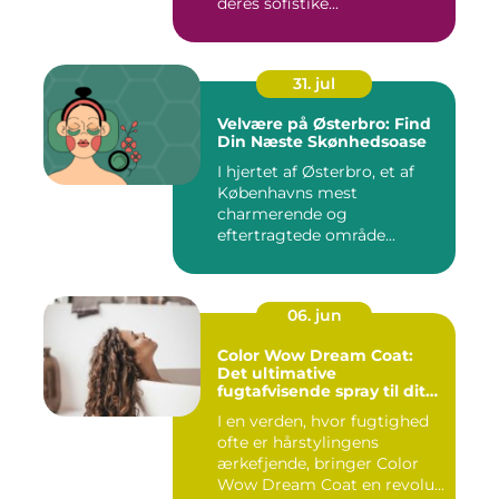
deres sofistike...
31. jul
Velvære på Østerbro: Find
Din Næste Skønhedsoase
I hjertet af Østerbro, et af
Københavns mest
charmerende og
eftertragtede område...
06. jun
Color Wow Dream Coat:
Det ultimative
fugtafvisende spray til dit
hår
I en verden, hvor fugtighed
ofte er hårstylingens
ærkefjende, bringer Color
Wow Dream Coat en revolu...