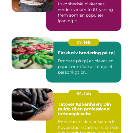
I skønhedsklinikkernes
verden vinder fedtfrysning
frem som en populær
løsning ti...
07. feb
Eksklusiv brodering på tøj
Brodere på tøj er blevet en
populær måde at tilføje et
personligt pr...
04. feb
Tatovør København: Din
guide til en professionel
tattoooplevelse
København, den pulserende
hovedstad i Danmark, er ikke