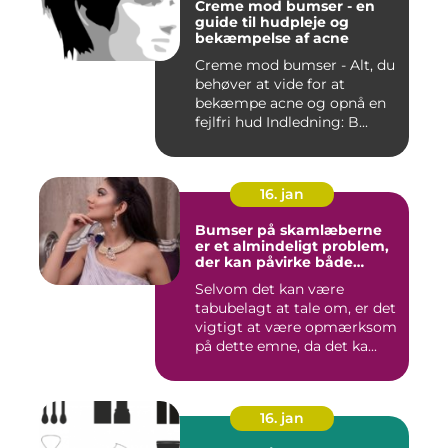
Creme mod bumser - en
guide til hudpleje og
bekæmpelse af acne
Creme mod bumser - Alt, du
behøver at vide for at
bekæmpe acne og opnå en
fejlfri hud Indledning: B...
16. jan
Bumser på skamlæberne
er et almindeligt problem,
der kan påvirke både
kvinders og pigers intime
Selvom det kan være
områder
tabubelagt at tale om, er det
vigtigt at være opmærksom
på dette emne, da det ka...
16. jan