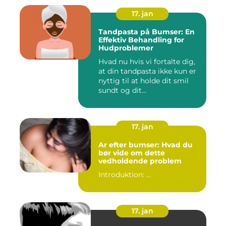
17. jan
Tandpasta på Bumser: En
Effektiv Behandling for
Hudproblemer
Hvad nu hvis vi fortalte dig,
at din tandpasta ikke kun er
nyttig til at holde dit smil
sundt og dit...
17. jan
Ar efter bumser: Hvad du
bør vide om dette
vedholdende problem
Introduktion: ...
17. jan