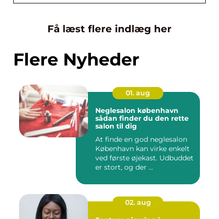
Få læst flere indlæg her
Flere Nyheder
01. aug
Neglesalon københavn
sådan finder du den rette
salon til dig
At finde en god neglesalon
København kan virke enkelt
ved første øjekast. Udbuddet
er stort, og der ...
02. aug