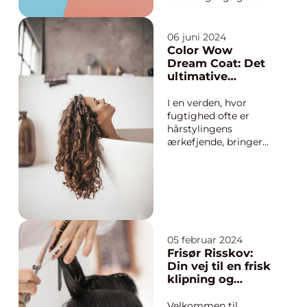
del af mange
menneskers liv. For
dem, der ønsker at
06 juni 2024
fokusere på
Color Wow
skønheden i deres
Dream Coat: Det
hænder og negle, kan
ultimative
en negleklinik Holbæk
fugtafvisende
tilbyde en ve...
spray til dit hår
I en verden, hvor
fugtighed ofte er
hårstylingens
ærkefjende, bringer
Color Wow Dream
Coat en
revolutionerende
løsning for alle, der
kæmper med
uregerligt og frizzy
hår. Denne innovative
05 februar 2024
hårplejeformular er
Frisør Risskov:
designet til at give
Din vej til en frisk
dig salon-værdig glat
klipning og
...
personlig pleje
Velkommen til