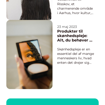
Risskov, et
charmerende område
i Aarhus, hvor kultur,
natur og lokale
forretninger går hånd
i hånd for at skabe et
23 maj 2023
levende fællesskab.
Produkter til
Blandt disse lokale
skønhedspleje:
tilbud kan du finde en
Alt, du behøver at
perle af en frisør, der
vide
ikke bare klipper hår,
Skønhedspleje er en
men tilbyde...
essentiel del af mange
menneskers liv, hvad
enten det drejer sig
om makeup,
kropspleje, hårpleje
eller hudpleje. I en
verden hvor der er et
væld af produkter og
mærker at vælge
imellem, kan det ofte
...