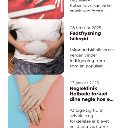
neglesalon
København kan virke
enkelt ved første
øjekast. Udbuddet er
stort, og der er
saloner på næsten
08 februar 2025
hvert gadehjørne.
Fedtfrysning
Alligevel er der stor
hillerød
forskel på faglighed,
hygiejne, produkter
I skønhedsklinikkernes
og den tid, der bliver
verden vinder
sat af til dig som
fedtfrysning frem
kunde...
som en populær
løsning til mennesker,
der kæmper med
genstridige
03 januar 2025
fedtdepoter, der ikke
Negleklinik
reagerer på kost og
Holbæk: forkæl
motion. I Hillerød er
dine negle hos en
denne behandling
professionel
blevet et ...
At tage sig tid til
selvpleje og
forkælelse er blevet
en stadig vigtigere