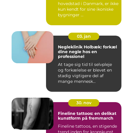
hovedstad i Danmark, er ikke
kun kendt for sine ikoniske
bygninger ...
03. jan
Negleklinik Holbæk: forkæl
dine negle hos en
professionel
At tage sig tid til selvpleje
og forkælelse er blevet en
stadig vigtigere del af
mange mennesk...
30. nov
Fineline tattoos: en delikat
kunstform på fremmarch
Fineline tattoos, en stigende
trend inden for kropskunst,