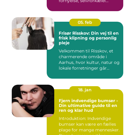
fornyelse, selvforkælel...
05. feb
Frisør Risskov: Din vej til en
frisk klipning og personlig
pleje
Velkommen til Risskov, et
charmerende område i
Aarhus, hvor kultur, natur og
lokale forretninger går...
18. jan
Fjern indvendige bumser -
Din ultimative guide til en
ren og klar hud
Introduktion: Indvendige
bumser kan være en fælles
plage for mange mennesker.