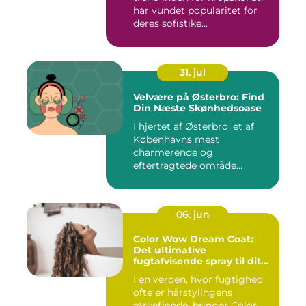
har vundet popularitet for
deres sofistike...
31. jul
Velvære på Østerbro: Find
Din Næste Skønhedsoase
I hjertet af Østerbro, et af
Københavns mest
charmerende og
eftertragtede område...
06. jun
Color Wow Dream Coat:
Det ultimative
fugtafvisende spray til dit
hår
I en verden, hvor fugtighed
ofte er hårstylingens
ærkefjende, bringer Color