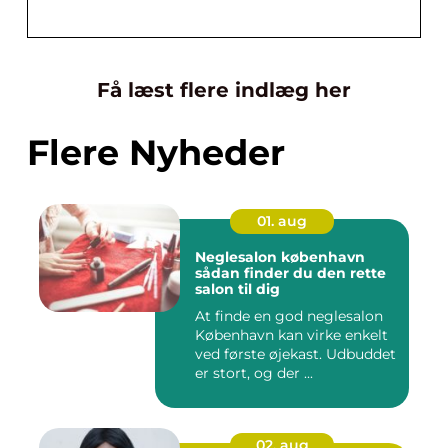
Få læst flere indlæg her
Flere Nyheder
01. aug
Neglesalon københavn
sådan finder du den rette
salon til dig
At finde en god neglesalon
København kan virke enkelt
ved første øjekast. Udbuddet
er stort, og der ...
02. aug