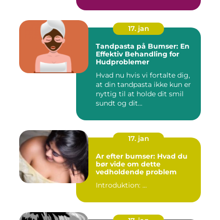
og...
17. jan
Tandpasta på Bumser: En
Effektiv Behandling for
Hudproblemer
Hvad nu hvis vi fortalte dig,
at din tandpasta ikke kun er
nyttig til at holde dit smil
sundt og dit...
17. jan
Ar efter bumser: Hvad du
bør vide om dette
vedholdende problem
Introduktion: ...