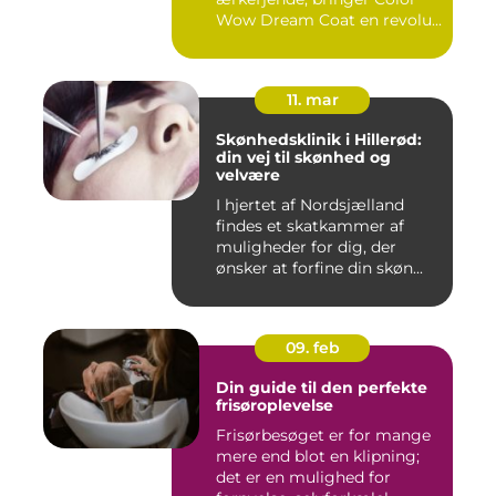
Wow Dream Coat en revolu...
11. mar
Skønhedsklinik i Hillerød:
din vej til skønhed og
velvære
I hjertet af Nordsjælland
findes et skatkammer af
muligheder for dig, der
ønsker at forfine din skøn...
09. feb
Din guide til den perfekte
frisøroplevelse
Frisørbesøget er for mange
mere end blot en klipning;
det er en mulighed for