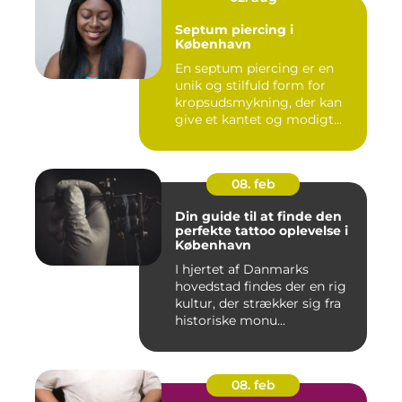
Septum piercing i
København
En septum piercing er en
unik og stilfuld form for
kropsudsmykning, der kan
give et kantet og modigt...
08. feb
Din guide til at finde den
perfekte tattoo oplevelse i
København
I hjertet af Danmarks
hovedstad findes der en rig
kultur, der strækker sig fra
historiske monu...
08. feb