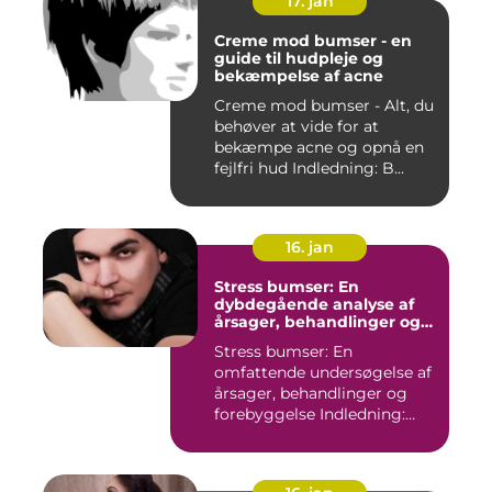
17. jan
Creme mod bumser - en
guide til hudpleje og
bekæmpelse af acne
Creme mod bumser - Alt, du
behøver at vide for at
bekæmpe acne og opnå en
fejlfri hud Indledning: B...
16. jan
Stress bumser: En
dybdegående analyse af
årsager, behandlinger og
forebyggelse
Stress bumser: En
omfattende undersøgelse af
årsager, behandlinger og
forebyggelse Indledning:
Stre...