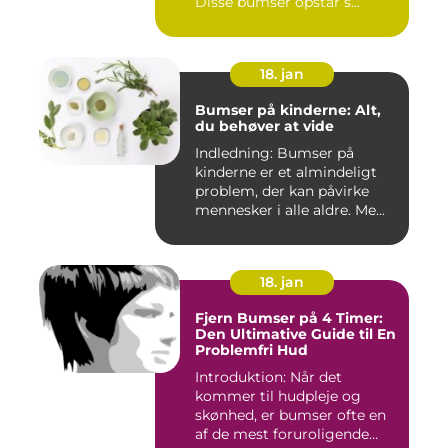
Disse bumser opstår s...
18. jan
Bumser på kinderne: Alt,
du behøver at vide
Indledning: Bumser på
kinderne er et almindeligt
problem, der kan påvirke
mennesker i alle aldre. Me...
18. jan
Fjern Bumser på 4 Timer:
Den Ultimative Guide til En
Problemfri Hud
Introduktion: Når det
kommer til hudpleje og
skønhed, er bumser ofte en
af de mest foruroligende