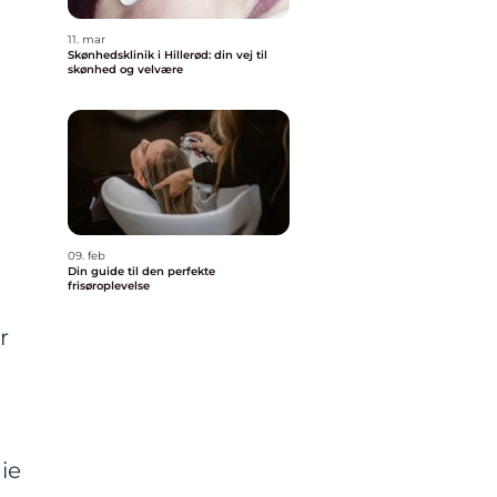
11. mar
Skønhedsklinik i Hillerød: din vej til
skønhed og velvære
09. feb
Din guide til den perfekte
frisøroplevelse
r
ie