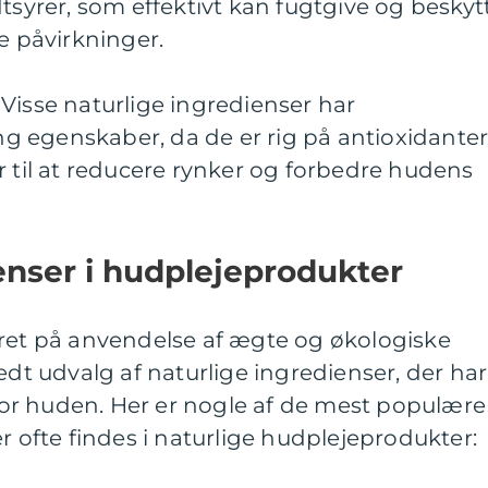
dtsyrer, som effektivt kan fugtgive og beskyt
 påvirkninger.
Visse naturlige ingredienser har
 egenskaber, da de er rig på antioxidante
r til at reducere rynker og forbedre hudens
enser i hudplejeprodukter
eret på anvendelse af ægte og økologiske
edt udvalg af naturlige ingredienser, der har
or huden. Her er nogle af de mest populære
r ofte findes i naturlige hudplejeprodukter: