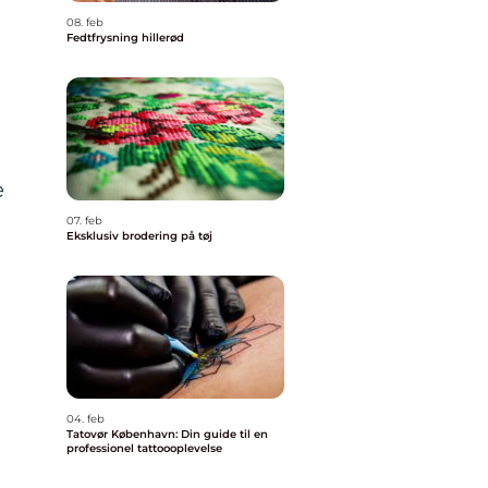
08. feb
Fedtfrysning hillerød
g
e
07. feb
Eksklusiv brodering på tøj
04. feb
Tatovør København: Din guide til en
professionel tattoooplevelse