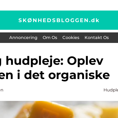
SKØNHEDSBLOGGEN.
dk
Annoncering
Om Os
Cookies
Kontakt Os
n i det organiske
en
Hudpl