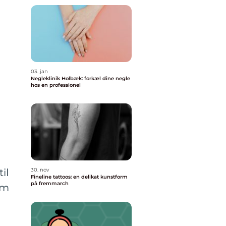
03. jan
Negleklinik Holbæk: forkæl dine negle
hos en professionel
il
30. nov
Fineline tattoos: en delikat kunstform
på fremmarch
om