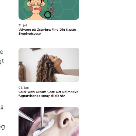
31. jul
Velvære på Østerbro: Find Din Næste
Skønhedsoase
le
gt
06. jun
Color Wow Dream Coat: Det ultimative
fugtafvisende spray til dit hår
på
og