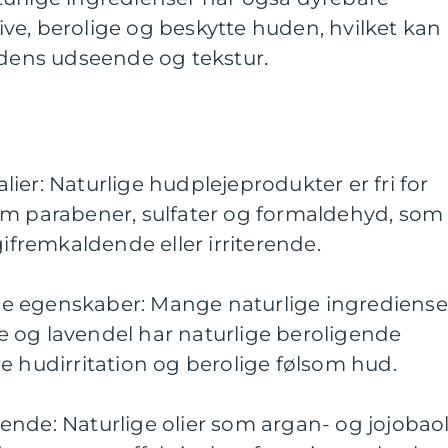
ve, berolige og beskytte huden, hvilket kan
udens udseende og tekstur.
ier: Naturlige hudplejeprodukter er fri for
om parabener, sulfater og formaldehyd, som
gifremkaldende eller irriterende.
e egenskaber: Mange naturlige ingrediense
 og lavendel har naturlige beroligende
e hudirritation og berolige følsom hud.
nde: Naturlige olier som argan- og jojobaol