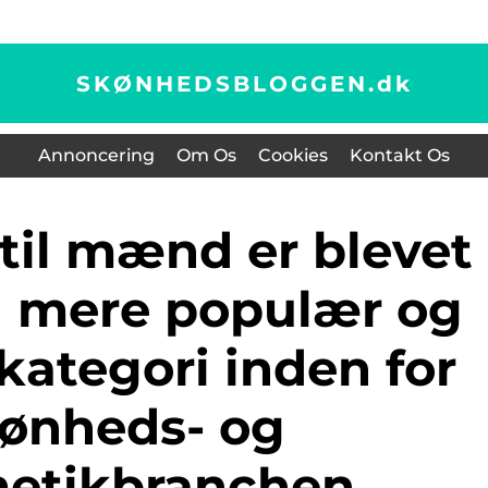
SKØNHEDSBLOGGEN.
dk
Annoncering
Om Os
Cookies
Kontakt Os
g mere populær og
kategori inden for
ønheds- og
etikbranchen