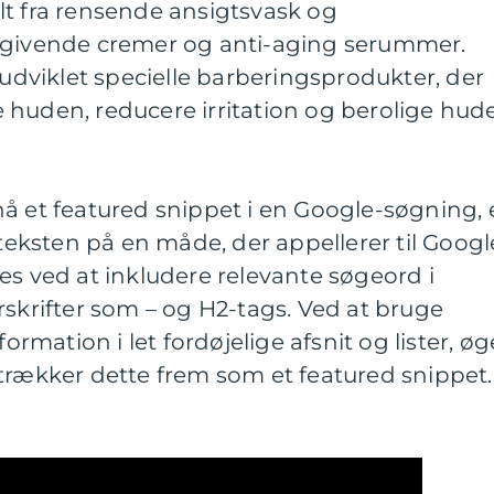
lt fra rensende ansigtsvask og
tgivende cremer og anti-aging serummer.
viklet specielle barberingsprodukter, der
 huden, reducere irritation og berolige hud
å et featured snippet i en Google-søgning, 
 teksten på en måde, der appellerer til Googl
es ved at inkludere relevante søgeord i
rskrifter som – og H2-tags. Ved at bruge
formation i let fordøjelige afsnit og lister, øg
trækker dette frem som et featured snippet.