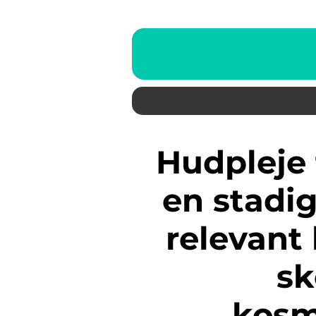
Hudpleje til mænd er blevet
en stadi
relevant 
sk
kosm