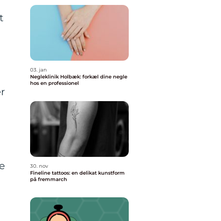
t
03. jan
Negleklinik Holbæk: forkæl dine negle
hos en professionel
er
e
30. nov
Fineline tattoos: en delikat kunstform
på fremmarch