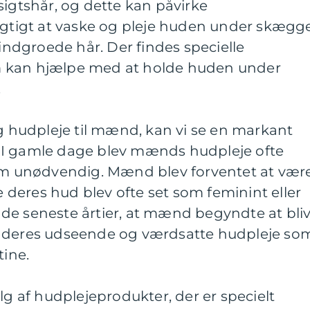
sigtshår, og dette kan påvirke
vigtigt at vaske og pleje huden under skægg
 indgroede hår. Der findes specielle
 kan hjælpe med at holde huden under
.
ag hudpleje til mænd, kan vi se en markant
 I gamle dage blev mænds hudpleje ofte
som unødvendig. Mænd blev forventet at vær
je deres hud blev ofte set som feminint eller
 i de seneste årtier, at mænd begyndte at bli
eres udseende og værdsatte hudpleje so
tine.
lg af hudplejeprodukter, der er specielt