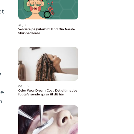
et
31. jul
Velvære på Østerbro: Find Din Næste
Skønhedsoase
e
06. jun
Color Wow Dream Coat: Det ultimative
ve
fugtafvisende spray til dit hår
m