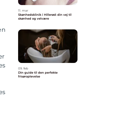
11. mar
Skønhedsklinik i Hillerød: din vej til
skønhed og velvære
en
er
es
09. feb
Din guide til den perfekte
frisøroplevelse
es