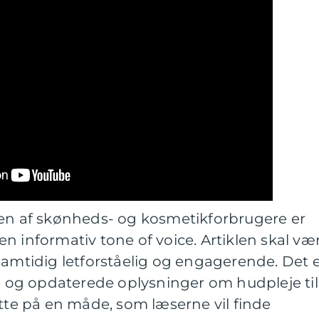
pen af skønheds- og kosmetikforbrugere er
n informativ tone of voice. Artiklen skal væ
samtidig letforståelig og engagerende. Det 
ge og opdaterede oplysninger om hudpleje til
e på en måde, som læserne vil finde