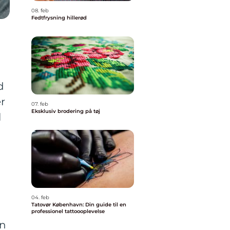
08. feb
Fedtfrysning hillerød
d
er
07. feb
Eksklusiv brodering på tøj
l
04. feb
Tatovør København: Din guide til en
professionel tattoooplevelse
in