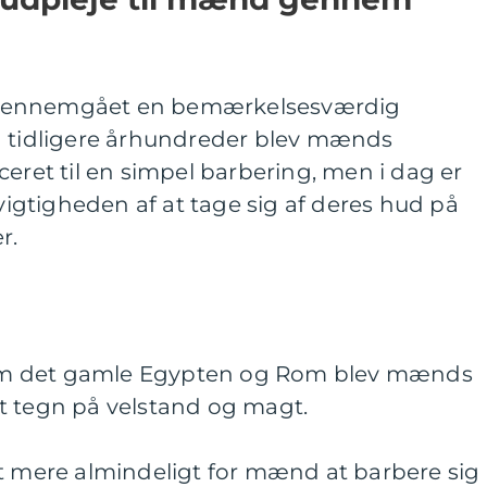
 gennemgået en bemærkelsesværdig
I tidligere århundreder blev mænds
ceret til en simpel barbering, men i dag er
gtigheden af at tage sig af deres hud på
r.
 som det gamle Egypten og Rom blev mænds
t tegn på velstand og magt.
et mere almindeligt for mænd at barbere sig