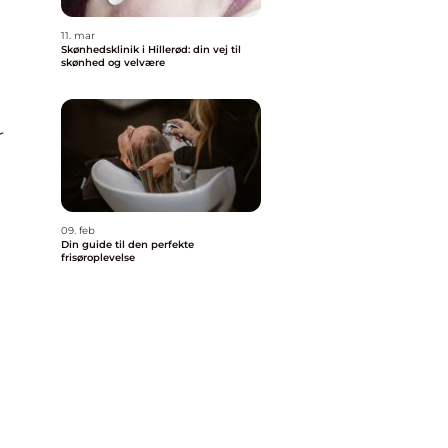
11. mar
Skønhedsklinik i Hillerød: din vej til
skønhed og velvære
r
09. feb
Din guide til den perfekte
frisøroplevelse