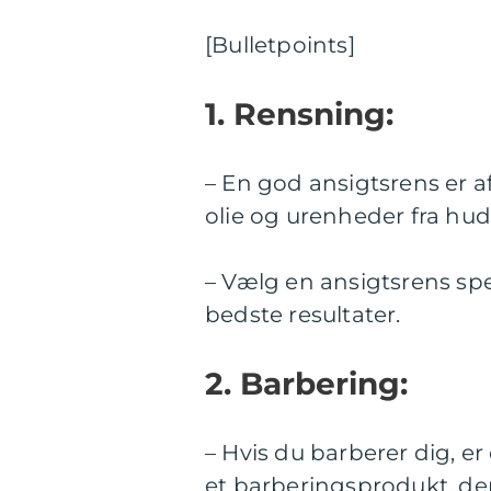
[Bulletpoints]
1. Rensning:
– En god ansigtsrens er a
olie og urenheder fra hud
– Vælg en ansigtsrens spe
bedste resultater.
2. Barbering:
– Hvis du barberer dig, e
et barberingsprodukt, d