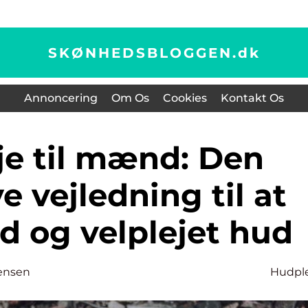
SKØNHEDSBLOGGEN.
dk
Annoncering
Om Os
Cookies
Kontakt Os
e vejledning til at
d og velplejet hud
ensen
Hudpl