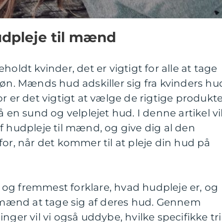
hudpleje til mænd
holdt kvinder, det er vigtigt for alle at tage
køn. Mænds hud adskiller sig fra kvinders hu
r er det vigtigt at vælge de rigtige produkt
å en sund og velplejet hud. I denne artikel vi
f hudpleje til mænd, og give dig al den
for, når det kommer til at pleje din hud på
st og fremmest forklare, hvad hudpleje er, og
r mænd at tage sig af deres hud. Gennem
nger vil vi også uddybe, hvilke specifikke tr