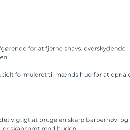
fgørende for at fjerne snavs, overskydende
en.
cielt formuleret til mænds hud for at opnå 
r det vigtigt at bruge en skarp barberhøvl og
er er skånsomt mod huden.