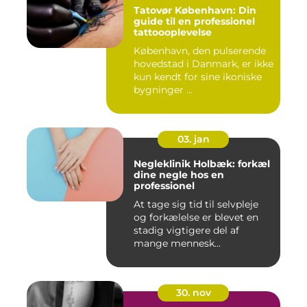
Tatovør København: Din
guide til en professionel
tattoooplevelse
København, den pulserende
hovedstad i Danmark, er ikke
kun kendt for sine ikoniske
bygninger ...
03. jan
Negleklinik Holbæk: forkæl
dine negle hos en
professionel
At tage sig tid til selvpleje
og forkælelse er blevet en
stadig vigtigere del af
mange mennesk...
30. nov