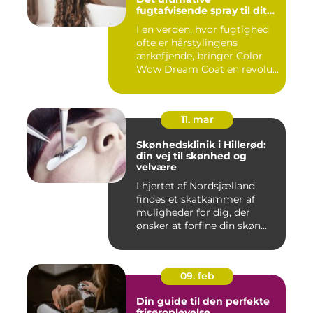
fugtafvisende spray til dit
hår
I en verden, hvor fugtighed
ofte er hårstylingens
ærkefjende, bringer Color
Wow Dream Coat en revolu...
11. mar
Skønhedsklinik i Hillerød:
din vej til skønhed og
velvære
I hjertet af Nordsjælland
findes et skatkammer af
muligheder for dig, der
ønsker at forfine din skøn...
09. feb
Din guide til den perfekte
frisøroplevelse