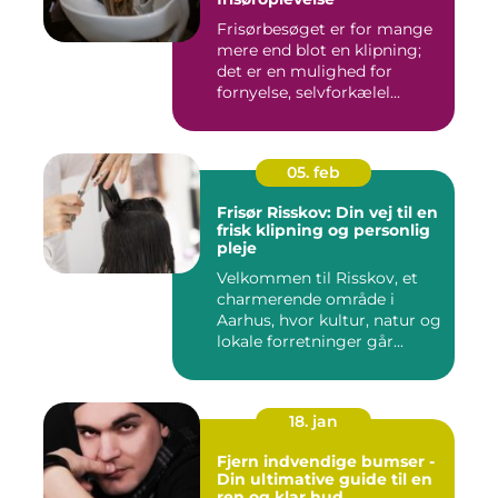
Frisørbesøget er for mange
mere end blot en klipning;
det er en mulighed for
fornyelse, selvforkælel...
05. feb
Frisør Risskov: Din vej til en
frisk klipning og personlig
pleje
Velkommen til Risskov, et
charmerende område i
Aarhus, hvor kultur, natur og
lokale forretninger går...
18. jan
Fjern indvendige bumser -
Din ultimative guide til en
ren og klar hud