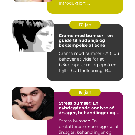
Introduktion: ...
17. jan
Creme mod bumser - en
guide til hudpleje og
bekæmpelse af acne
Creme mod bumser - Alt, du
behøver at vide for at
bekæmpe acne og opnå en
fejlfri hud Indledning: B...
16. jan
Stress bumser: En
dybdegående analyse af
årsager, behandlinger og
forebyggelse
Stress bumser: En
omfattende undersøgelse af
årsager, behandlinger og