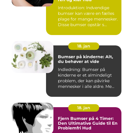
Introduktion: Indvendige
bumser kan være en fælles
plage for mange mennesker.
Disse bumser opstår s...
18. jan
Bumser på kinderne: Alt,
du behøver at vide
Indledning: Bumser på
kinderne er et almindeligt
problem, der kan påvirke
mennesker i alle aldre. Me...
18. jan
Fjern Bumser på 4 Timer:
Den Ultimative Guide til En
Problemfri Hud