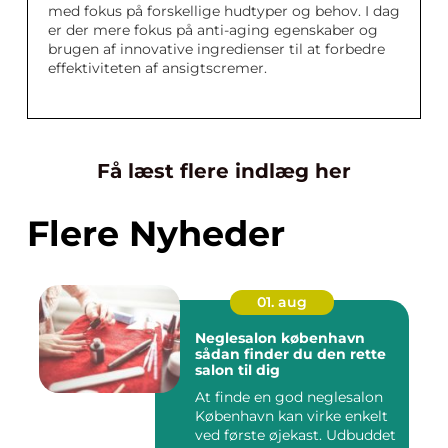
med fokus på forskellige hudtyper og behov. I dag
er der mere fokus på anti-aging egenskaber og
brugen af innovative ingredienser til at forbedre
effektiviteten af ansigtscremer.
Få læst flere indlæg her
Flere Nyheder
01. aug
Neglesalon københavn
sådan finder du den rette
salon til dig
At finde en god neglesalon
København kan virke enkelt
ved første øjekast. Udbuddet