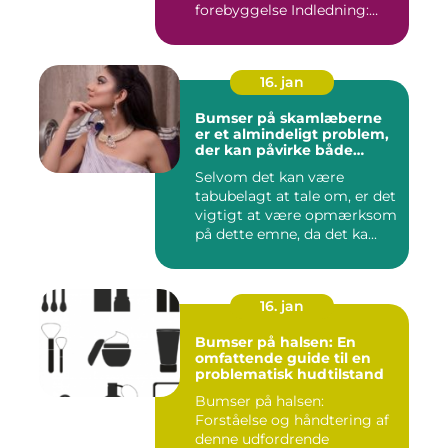
forebyggelse Indledning:
Stre...
16. jan
Bumser på skamlæberne
er et almindeligt problem,
der kan påvirke både
kvinders og pigers intime
Selvom det kan være
områder
tabubelagt at tale om, er det
vigtigt at være opmærksom
på dette emne, da det ka...
16. jan
Bumser på halsen: En
omfattende guide til en
problematisk hudtilstand
Bumser på halsen:
Forståelse og håndtering af
denne udfordrende