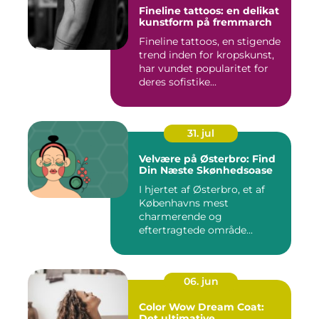
Fineline tattoos: en delikat
kunstform på fremmarch
Fineline tattoos, en stigende
trend inden for kropskunst,
har vundet popularitet for
deres sofistike...
31. jul
Velvære på Østerbro: Find
Din Næste Skønhedsoase
I hjertet af Østerbro, et af
Københavns mest
charmerende og
eftertragtede område...
06. jun
Color Wow Dream Coat:
Det ultimative