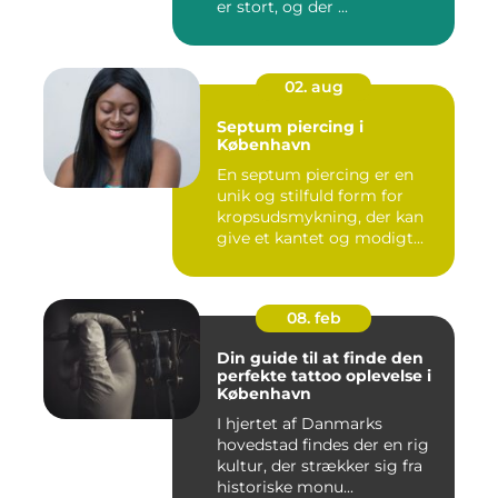
er stort, og der ...
02. aug
Septum piercing i
København
En septum piercing er en
unik og stilfuld form for
kropsudsmykning, der kan
give et kantet og modigt...
08. feb
Din guide til at finde den
perfekte tattoo oplevelse i
København
I hjertet af Danmarks
hovedstad findes der en rig
kultur, der strækker sig fra
historiske monu...