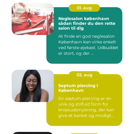
01. aug
Neglesalon københavn
sådan finder du den rette
salon til dig
At finde en god neglesalon
København kan virke enkelt
ved første øjekast. Udbuddet
er stort, og der ...
02. aug
Septum piercing i
København
En septum piercing er en
unik og stilfuld form for
kropsudsmykning, der kan
give et kantet og modigt...