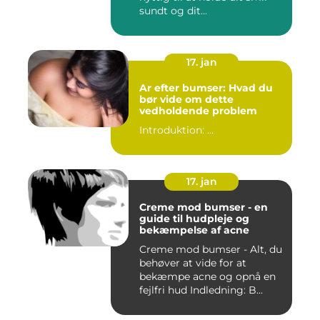
sundt og dit...
17. jan
Ar efter bumser: Hvad du
bør vide om dette
vedholdende problem
Introduktion: ...
17. jan
Creme mod bumser - en
guide til hudpleje og
bekæmpelse af acne
Creme mod bumser - Alt, du
behøver at vide for at
bekæmpe acne og opnå en
fejlfri hud Indledning: B...