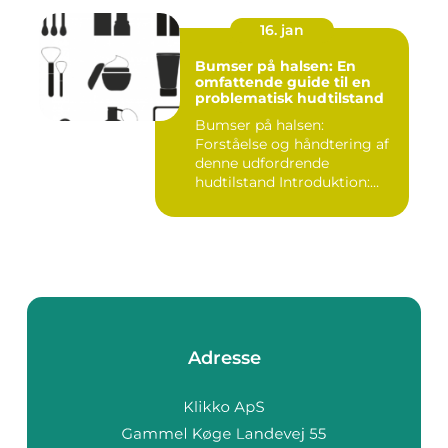
16. jan
Bumser på halsen: En
omfattende guide til en
problematisk hudtilstand
Bumser på halsen:
Forståelse og håndtering af
denne udfordrende
hudtilstand Introduktion:
Bumser er...
Adresse