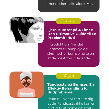
mennesker i alle aldre. Me...
18. jan
Fjern Bumser på 4 Timer:
Den Ultimative Guide til En
Problemfri Hud
Introduktion: Når det
kommer til hudpleje og
skønhed, er bumser ofte en
af de mest foruroligende
og...
17. jan
Tandpasta på Bumser: En
Effektiv Behandling for
Hudproblemer
Hvad nu hvis vi fortalte dig,
at din tandpasta ikke kun er
nyttig til at holde dit smil