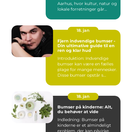
Aarhus, hvor kultur, natur og
lokale forretninger går...
18. jan
Fjern indvendige bumser -
Din ultimative guide til en
ren og klar hud
Introduktion: Indvendige
bumser kan være en fælles
plage for mange mennesker.
Disse bumser opstår s...
18. jan
Bumser på kinderne: Alt,
du behøver at vide
Indledning: Bumser på
kinderne er et almindeligt
problem, der kan påvirke