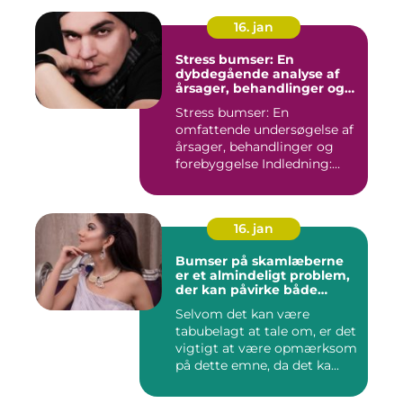
16. jan
Stress bumser: En
dybdegående analyse af
årsager, behandlinger og
forebyggelse
Stress bumser: En
omfattende undersøgelse af
årsager, behandlinger og
forebyggelse Indledning:
Stre...
16. jan
Bumser på skamlæberne
er et almindeligt problem,
der kan påvirke både
kvinders og pigers intime
Selvom det kan være
områder
tabubelagt at tale om, er det
vigtigt at være opmærksom
på dette emne, da det ka...