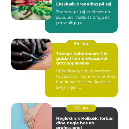
Eksklusiv brodering på tøj
Brodere på tøj er blevet en
populær måde at tilføje et
personligt pr...
04. feb
Tatovør København: Din
guide til en professionel
tattoooplevelse
København, den pulserende
hovedstad i Danmark, er ikke
kun kendt for sine ikoniske
bygninger ...
03. jan
Negleklinik Holbæk: forkæl
dine negle hos en
professionel