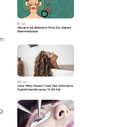
31. jul
Velvære på Østerbro: Find Din Næste
Skønhedsoase
an
06. jun
Color Wow Dream Coat: Det ultimative
fugtafvisende spray til dit hår
og