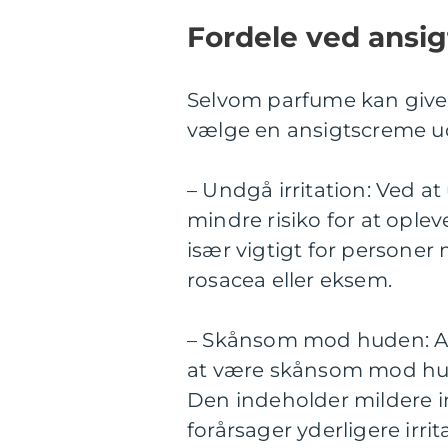
Fordele ved ansi
Selvom parfume kan give e
vælge en ansigtscreme u
– Undgå irritation: Ved 
mindre risiko for at opleve
især vigtigt for persone
rosacea eller eksem.
– Skånsom mod huden: An
at være skånsom mod hud
Den indeholder mildere in
forårsager yderligere irrit