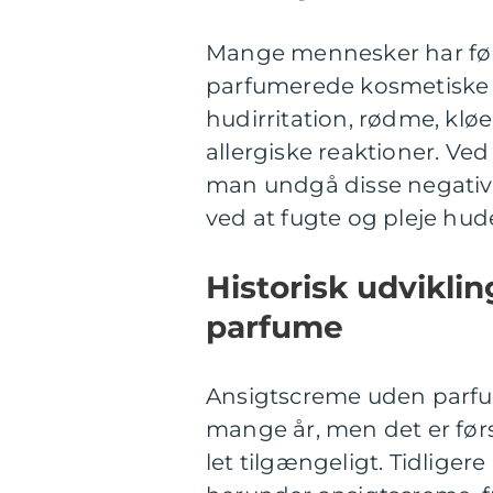
Mange mennesker har føl
parfumerede kosmetiske 
hudirritation, rødme, klø
allergiske reaktioner. V
man undgå disse negative
ved at fugte og pleje hud
Historisk udvikli
parfume
Ansigtscreme uden parfu
mange år, men det er førs
let tilgængeligt. Tidliger