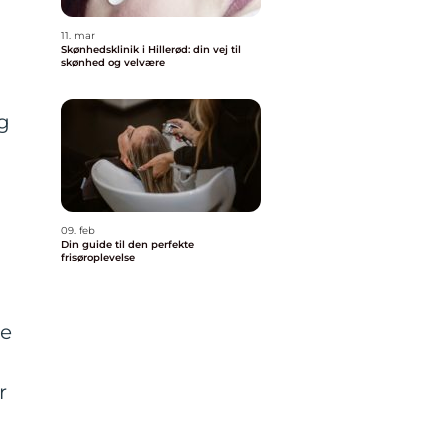
11. mar
Skønhedsklinik i Hillerød: din vej til
skønhed og velvære
g
09. feb
Din guide til den perfekte
frisøroplevelse
te
r