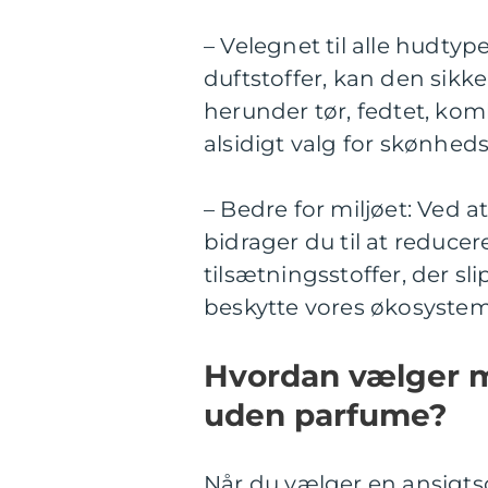
– Velegnet til alle hudty
duftstoffer, kan den sik
herunder tør, fedtet, kom
alsidigt valg for skønheds
– Bedre for miljøet: Ved
bidrager du til at reduc
tilsætningsstoffer, der sl
beskytte vores økosystem
Hvordan vælger m
uden parfume?
Når du vælger en ansigtsc