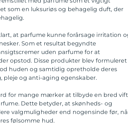
remstillet med parfume som et vigtigt
et som en luksuriøs og behagelig duft, der
ehagelig.
art, at parfume kunne forårsage irritation o
esker. Som et resultat begyndte
ansigtscremer uden parfume for at
r opstod. Disse produkter blev formuleret
od huden og samtidig opretholde deres
, pleje og anti-aging egenskaber.
ard for mange mærker at tilbyde en bred vif
rfume. Dette betyder, at skønheds- og
lere valgmuligheder end nogensinde før, nå
deres følsomme hud.