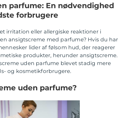
en parfume: En nødvendighed
dste forbrugere
irritation eller allergiske reaktioner i
af en ansigtscreme med parfume? Hvis du har
ennesker lider af følsom hud, der reagerer
smetiske produkter, herunder ansigtscreme.
tscreme uden parfume blevet stadig mere
s- og kosmetikforbrugere.
reme uden parfume?