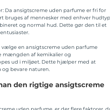
per: Da ansigtscreme uden parfume er fri for
kert bruges af mennesker med enhver hudtyp
bineret og normal hud. Dette gør den til et
entusiaster.
 at vælge en ansigtscreme uden parfume
ere mængden af kemikalier og
ippes ud i miljøet. Dette hjælper med at
 og bevare naturen.
an den rigtige ansigtscreme
reme uden parfume, er der flere faktorer, d