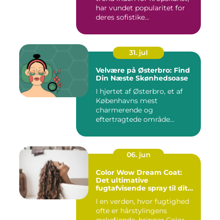
har vundet popularitet for
deres sofistike...
31. jul
Velvære på Østerbro: Find
Din Næste Skønhedsoase
I hjertet af Østerbro, et af
Københavns mest
charmerende og
eftertragtede område...
06. jun
Color Wow Dream Coat:
Det ultimative
fugtafvisende spray til dit
hår
I en verden, hvor fugtighed
ofte er hårstylingens