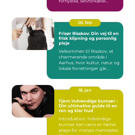
fornyelse, selvforkælel...
05. feb
Frisør Risskov: Din vej til en
frisk klipning og personlig
pleje
Velkommen til Risskov, et
charmerende område i
Aarhus, hvor kultur, natur og
lokale forretninger går...
18. jan
Fjern indvendige bumser -
Din ultimative guide til en
ren og klar hud
Introduktion: Indvendige
bumser kan være en fælles
plage for mange mennesker.