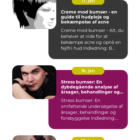
17. jan
Creme mod bumser - en
guide til hudpleje og
bekæmpelse af acne
Creme mod bumser - Alt, du
behøver at vide for at
bekæmpe acne og opnå en
fejlfri hud Indledning: B...
16. jan
Stress bumser: En
dybdegående analyse af
årsager, behandlinger og
forebyggelse
Stress bumser: En
omfattende undersøgelse af
årsager, behandlinger og
forebyggelse Indledning:
Stre...