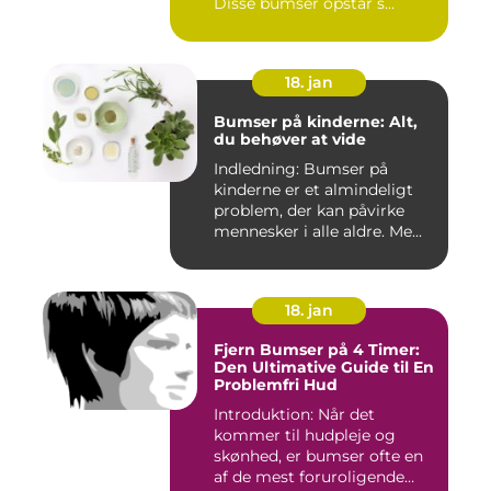
Disse bumser opstår s...
18. jan
Bumser på kinderne: Alt,
du behøver at vide
Indledning: Bumser på
kinderne er et almindeligt
problem, der kan påvirke
mennesker i alle aldre. Me...
18. jan
Fjern Bumser på 4 Timer:
Den Ultimative Guide til En
Problemfri Hud
Introduktion: Når det
kommer til hudpleje og
skønhed, er bumser ofte en
af de mest foruroligende