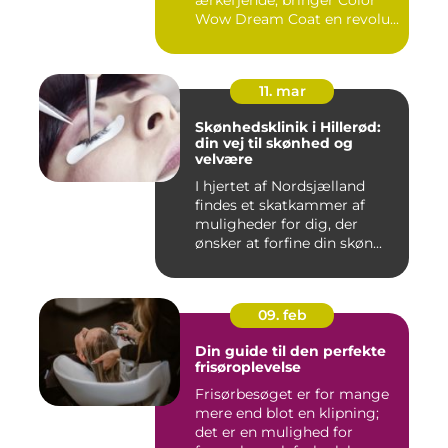
ærkefjende, bringer Color
Wow Dream Coat en revolu...
11. mar
Skønhedsklinik i Hillerød:
din vej til skønhed og
velvære
I hjertet af Nordsjælland
findes et skatkammer af
muligheder for dig, der
ønsker at forfine din skøn...
09. feb
Din guide til den perfekte
frisøroplevelse
Frisørbesøget er for mange
mere end blot en klipning;
det er en mulighed for