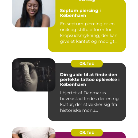
Septum piercing i
København
En septum piercing er en
unik og stilfuld form for
kropsudsmykning, der kan
give et kantet og modigt...
08. feb
Din guide til at finde den
perfekte tattoo oplevelse i
København
I hjertet af Danmarks
hovedstad findes der en rig
kultur, der strækker sig fra
historiske monu...
08. feb