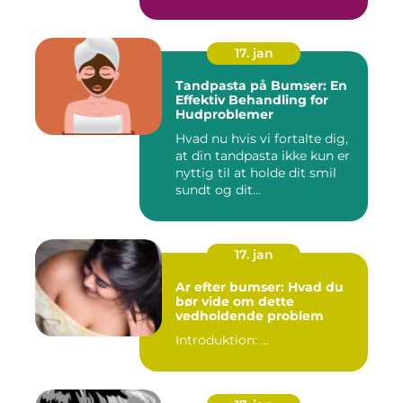
og...
17. jan
Tandpasta på Bumser: En
Effektiv Behandling for
Hudproblemer
Hvad nu hvis vi fortalte dig,
at din tandpasta ikke kun er
nyttig til at holde dit smil
sundt og dit...
17. jan
Ar efter bumser: Hvad du
bør vide om dette
vedholdende problem
Introduktion: ...