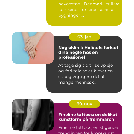
hovedstad i Danmark, er ikke
kun kendt for sine ikoniske
bygninger ...
03. jan
Negleklinik Holbæk: forkæl
dine negle hos en
professionel
At tage sig tid til selvpleje
og forkælelse er blevet en
stadig vigtigere del af
mange mennesk...
30. nov
Fineline tattoos: en delikat
kunstform på fremmarch
Fineline tattoos, en stigende
trend inden for kropskunst,