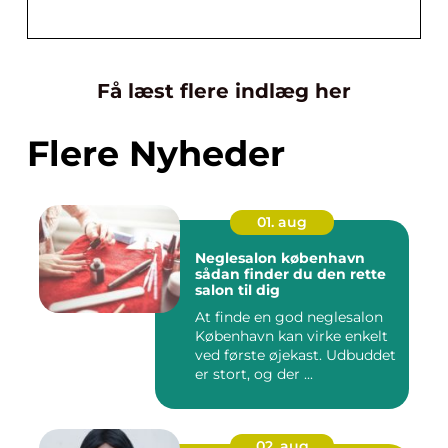
Få læst flere indlæg her
Flere Nyheder
01. aug
Neglesalon københavn
sådan finder du den rette
salon til dig
At finde en god neglesalon
København kan virke enkelt
ved første øjekast. Udbuddet
er stort, og der ...
02. aug